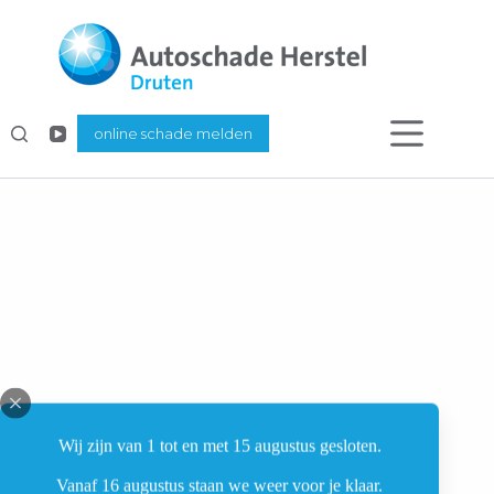
Ga
naar
de
inhoud
online schade melden
Home
/
Extra service
Wij zijn van 1 tot en met 15 augustus gesloten.
Vanaf 16 augustus staan we weer voor je klaar.