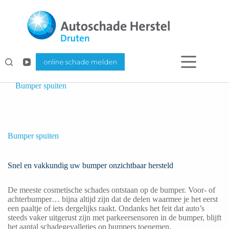
Ga
naar
de
inhoud
online schade melden
Home
/
Autoschade Herstel
/
Auto spuiten
/
Bumper spuiten
Bumper spuiten
Snel en vakkundig uw bumper onzichtbaar hersteld
De meeste cosmetische schades ontstaan op de bumper. Voor- of
achterbumper… bijna altijd zijn dat de delen waarmee je het eerst
een paaltje of iets dergelijks raakt. Ondanks het feit dat auto’s
steeds vaker uitgerust zijn met parkeersensoren in de bumper, blijft
het aantal schadegevalletjes op bumpers toenemen.